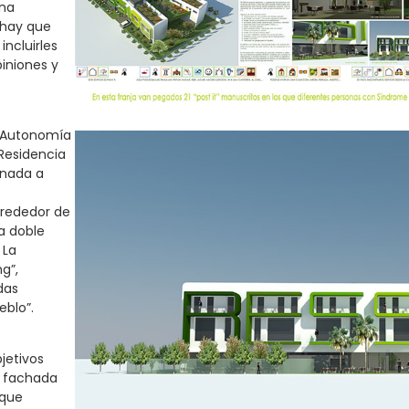
una
 hay que
incluirles
piniones y
a Autonomía
Residencia
inada a
lrededor de
 a doble
 La
g”,
das
eblo”.
jetivos
n fachada
 que