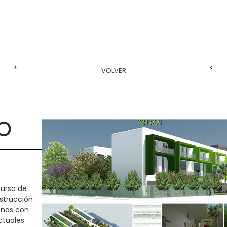
VOLVER
O
curso de
strucción
onas con
ctuales