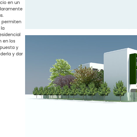
cio en un
 claramente
s.
e permiten
 la
esidencial
 en los
opuesta y
derla y dar